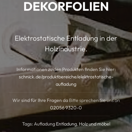
DEKORFOLIEN
Elektrostatische Entladung in der
Holzindustrie.
Informationen zu den Produkten finden Sie hier:
schnick.de/produktbereiche/elektrostatische-
aufladung
Wir sind für Ihre Fragen da
Bitte sprechen Sie uns an
02056 9320-0
Tags: Aufladung
Entladung
Holz und möbel