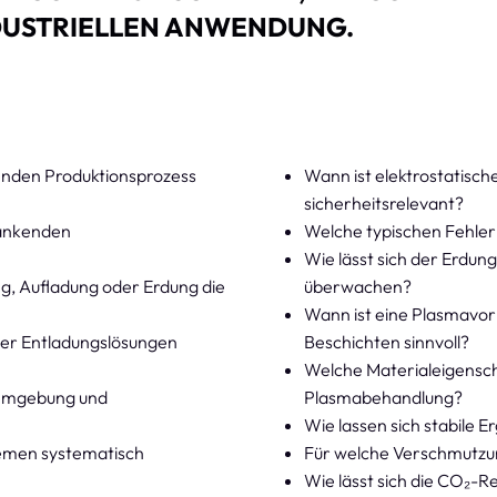
DUSTRIELLEN ANWENDUNG.
fenden Produktionsprozess
Wann ist elektrostatisc
sicherheitsrelevant?
wankenden
Welche typischen Fehler
Wie lässt sich der Erdun
g, Aufladung oder Erdung die
überwachen?
Wann ist eine Plasmavo
der Entladungslösungen
Beschichten sinnvoll?
Welche Materialeigensch
 Umgebung und
Plasmabehandlung?
Wie lassen sich stabile 
lemen systematisch
Für welche Verschmutzun
Wie lässt sich die CO₂-R