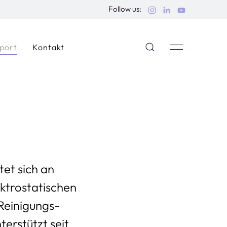
Follow us:
port
Kontakt
et sich an
ktrostatischen
Reinigungs­
terstützt seit