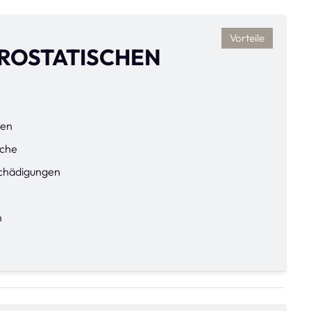
Vorteile
TROSTATISCHEN
ien
äche
chädigungen
n