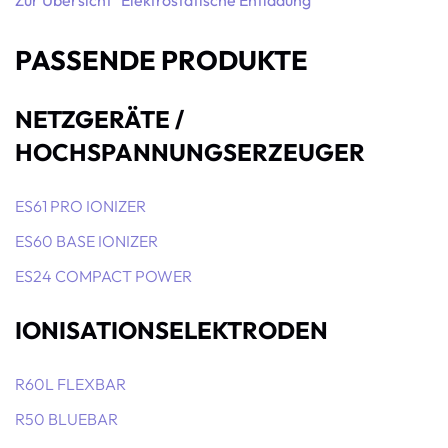
Zur Übersicht "Elektrostatische Entladung"
PASSENDE PRODUKTE
NETZGERÄTE /
HOCHSPANNUNGSERZEUGER
ES61 PRO IONIZER
ES60 BASE IONIZER
ES24 COMPACT POWER
IONISATIONSELEKTRODEN
R60L FLEXBAR
R50 BLUEBAR