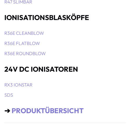
R47 SLIMBAR
IONISATIONSBLASKÖPFE
R36E CLEANBLOW
R36E FLATBLOW
R36E ROUNDBLOW
24V DC IONISATOREN
RX3 IONSTAR
SDS
➔
PRODUKTÜBERSICHT