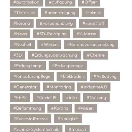
#automation
#aufladung
#Offset
#Tiefdruck
#bahnreinigung
#teknek
#korona
#vorbehandlung
#kunststoff
#News
#3D-Reinigung
#K-Messe
#Neuheit
#Wissen
#Koronavorbehandlung
#3D
#Erdungsüberwachung
#Chemie
#Erdungzange
#Erdungszange
#Ionisatorenpflege
#Elektroden
#Aufladung
#Generator
#Monitoring
#Industrie4.0
#FFP2
#Covid-19
#Info
#Nutzung
#Beflammung
#Korona
#wissen
#Kunststoffmesse
#Neuigkeit
#Schnick Systemtechnik
#messen