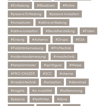
#Entladung
#Blasdüsen
#Rohre
#passive Entladung
#passive Ionisation
#Ionisatoren
#aktive entladung
#aktive ionisation
#Beutelherstellung
#Folien
#Erdung
#Achema
#Drupa
#ESA
#Feldstärkemessung
#Prüftechnik
#widerstandsmessung
#messtechnik
#teraohmmeter
#spritzguss
#Messe
#PRO IONIZER
#SCC
#chemie
#medizintechnik
#ionisation
#dienstrad
#insights
#e-mobilität
#beflammung
#plasma
#testtinten
#dyne