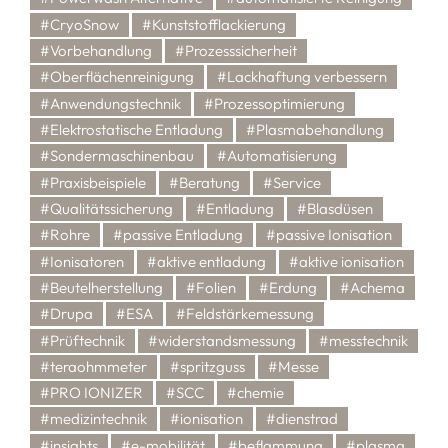
#CryoSnow
#Kunststofflackierung
#Vorbehandlung
#Prozesssicherheit
#Oberflächenreinigung
#Lackhaftung verbessern
#Anwendungstechnik
#Prozessoptimierung
#Elektrostatische Entladung
#Plasmabehandlung
#Sondermaschinenbau
#Automatisierung
#Praxisbeispiele
#Beratung
#Service
#Qualitätssicherung
#Entladung
#Blasdüsen
#Rohre
#passive Entladung
#passive Ionisation
#Ionisatoren
#aktive entladung
#aktive ionisation
#Beutelherstellung
#Folien
#Erdung
#Achema
#Drupa
#ESA
#Feldstärkemessung
#Prüftechnik
#widerstandsmessung
#messtechnik
#teraohmmeter
#spritzguss
#Messe
#PRO IONIZER
#SCC
#chemie
#medizintechnik
#ionisation
#dienstrad
#insights
#e-mobilität
#beflammung
#plasma