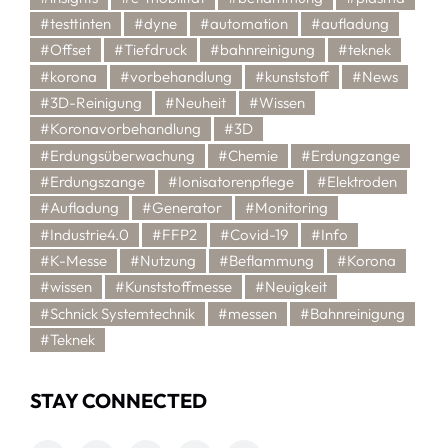
#testtinten
#dyne
#automation
#aufladung
#Offset
#Tiefdruck
#bahnreinigung
#teknek
#korona
#vorbehandlung
#kunststoff
#News
#3D-Reinigung
#Neuheit
#Wissen
#Koronavorbehandlung
#3D
#Erdungsüberwachung
#Chemie
#Erdungzange
#Erdungszange
#Ionisatorenpflege
#Elektroden
#Aufladung
#Generator
#Monitoring
#Industrie4.0
#FFP2
#Covid-19
#Info
#K-Messe
#Nutzung
#Beflammung
#Korona
#wissen
#Kunststoffmesse
#Neuigkeit
#Schnick Systemtechnik
#messen
#Bahnreinigung
#Teknek
STAY CONNECTED