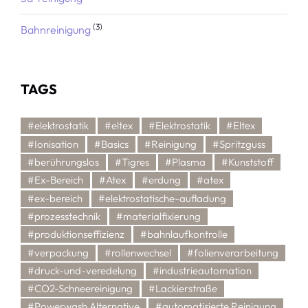
(3)
Bahnreinigung
TAGS
#elektrostatik
#eltex
#Elektrostatik
#Eltex
#Ionisation
#Basics
#Reinigung
#Spritzguss
#berührungslos
#Tigres
#Plasma
#Kunststoff
#Ex-Bereich
#Atex
#erdung
#atex
#ex-bereich
#elektrostatische-aufladung
#prozesstechnik
#materialfixierung
#produktionseffizienz
#bahnlaufkontrolle
#verpackung
#rollenwechsel
#folienverarbeitung
#druck-und-veredelung
#industrieautomation
#CO2-Schneereinigung
#Lackierstraße
#Powerwash Alternative
#automatisierte Reinigung