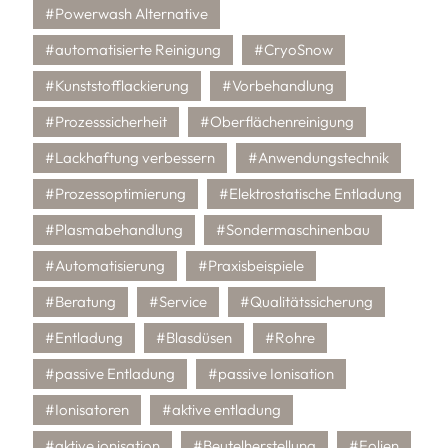
#Powerwash Alternative
#automatisierte Reinigung
#CryoSnow
#Kunststofflackierung
#Vorbehandlung
#Prozesssicherheit
#Oberflächenreinigung
#Lackhaftung verbessern
#Anwendungstechnik
#Prozessoptimierung
#Elektrostatische Entladung
#Plasmabehandlung
#Sondermaschinenbau
#Automatisierung
#Praxisbeispiele
#Beratung
#Service
#Qualitätssicherung
#Entladung
#Blasdüsen
#Rohre
#passive Entladung
#passive Ionisation
#Ionisatoren
#aktive entladung
#aktive ionisation
#Beutelherstellung
#Folien