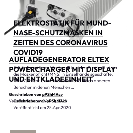
ELEKTROSTATIK FÜR MUND-
NASE-SCHUTZMASKEN IN
ZEITEN DES CORONAVIRUS
COVID19
AUFLADEGENERATOR ELTEX
POWERCHARGER MIT DISPLAY
Seit Anfang dieser Woche gilt in vielen Bundesländern
die Maskenpflicht (MNS) in Einzelhandelsgeschäfte,
UND ENTKLADEEINHEIT
ÖPNV, öffentlichen Gebäuden und vielen anderen
Bereichen in denen Menschen …
Geschrieben von
pPShMAcv
Veröffentlicht am
Geschrieben von
04.Aug.2020
pPShMAcv
Veröffentlicht am
28.Apr.2020