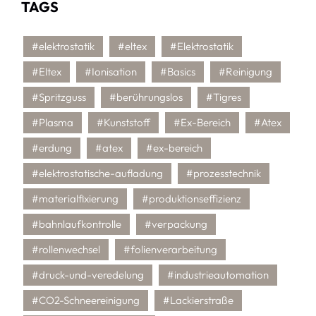
TAGS
#elektrostatik
#eltex
#Elektrostatik
#Eltex
#Ionisation
#Basics
#Reinigung
#Spritzguss
#berührungslos
#Tigres
#Plasma
#Kunststoff
#Ex-Bereich
#Atex
#erdung
#atex
#ex-bereich
#elektrostatische-aufladung
#prozesstechnik
#materialfixierung
#produktionseffizienz
#bahnlaufkontrolle
#verpackung
#rollenwechsel
#folienverarbeitung
#druck-und-veredelung
#industrieautomation
#CO2-Schneereinigung
#Lackierstraße