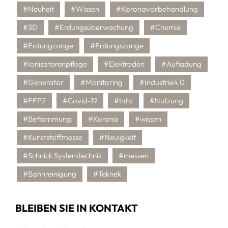
#Neuheit
#Wissen
#Koronavorbehandlung
#3D
#Erdungsüberwachung
#Chemie
#Erdungzange
#Erdungszange
#Ionisatorenpflege
#Elektroden
#Aufladung
#Generator
#Monitoring
#Industrie4.0
#FFP2
#Covid-19
#Info
#Nutzung
#Beflammung
#Korona
#wissen
#Kunststoffmesse
#Neuigkeit
#Schnick Systemtechnik
#messen
#Bahnreinigung
#Teknek
BLEIBEN SIE IN KONTAKT