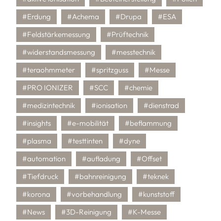
#Erdung
#Achema
#Drupa
#ESA
#Feldstärkemessung
#Prüftechnik
#widerstandsmessung
#messtechnik
#teraohmmeter
#spritzguss
#Messe
#PRO IONIZER
#SCC
#chemie
#medizintechnik
#ionisation
#dienstrad
#insights
#e-mobilität
#beflammung
#plasma
#testtinten
#dyne
#automation
#aufladung
#Offset
#Tiefdruck
#bahnreinigung
#teknek
#korona
#vorbehandlung
#kunststoff
#News
#3D-Reinigung
#K-Messe