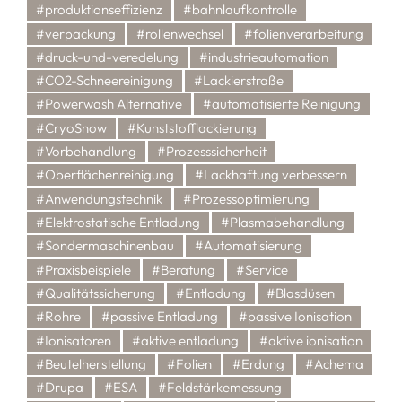
#produktionseffizienz
#bahnlaufkontrolle
#verpackung
#rollenwechsel
#folienverarbeitung
#druck-und-veredelung
#industrieautomation
#CO2-Schneereinigung
#Lackierstraße
#Powerwash Alternative
#automatisierte Reinigung
#CryoSnow
#Kunststofflackierung
#Vorbehandlung
#Prozesssicherheit
#Oberflächenreinigung
#Lackhaftung verbessern
#Anwendungstechnik
#Prozessoptimierung
#Elektrostatische Entladung
#Plasmabehandlung
#Sondermaschinenbau
#Automatisierung
#Praxisbeispiele
#Beratung
#Service
#Qualitätssicherung
#Entladung
#Blasdüsen
#Rohre
#passive Entladung
#passive Ionisation
#Ionisatoren
#aktive entladung
#aktive ionisation
#Beutelherstellung
#Folien
#Erdung
#Achema
#Drupa
#ESA
#Feldstärkemessung