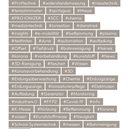
#Prüftechnik
#widerstandsmessung
#messtechnik
#teraohmmeter
#spritzguss
#Messe
#PRO IONIZER
#SCC
#chemie
#medizintechnik
#ionisation
#dienstrad
#insights
#e-mobilität
#beflammung
#plasma
#testtinten
#dyne
#automation
#aufladung
#Offset
#Tiefdruck
#bahnreinigung
#teknek
#korona
#vorbehandlung
#kunststoff
#News
#3D-Reinigung
#Neuheit
#Wissen
#Koronavorbehandlung
#3D
#Erdungsüberwachung
#Chemie
#Erdungzange
#Erdungszange
#Ionisatorenpflege
#Elektroden
#Aufladung
#Generator
#Monitoring
#Industrie4.0
#FFP2
#Covid-19
#Info
#K-Messe
#Nutzung
#Beflammung
#Korona
#wissen
#Kunststoffmesse
#Neuigkeit
#Schnick Systemtechnik
#messen
#Bahnreinigung