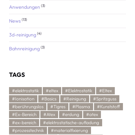
(3)
Anwendungen
(13)
News
(4)
3d-reinigung
(3)
Bahnreinigung
TAGS
#elektrostatik
#eltex
#Elektrostatik
#Eltex
#Ionisation
#Basics
#Reinigung
#Spritzguss
#berührungslos
#Tigres
#Plasma
#Kunststoff
#Ex-Bereich
#Atex
#erdung
#atex
#ex-bereich
#elektrostatische-aufladung
#prozesstechnik
#materialfixierung