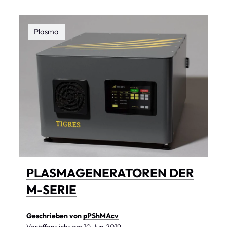
Plasma
PLASMAGENERATOREN DER
M-SERIE
Geschrieben von
pPShMAcv
Veröffentlicht am
10.Jun.2019