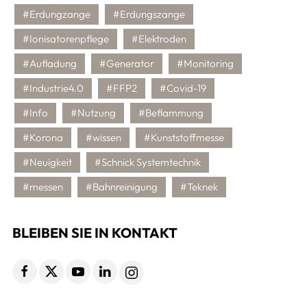
#Erdungzange
#Erdungszange
#Ionisatorenpflege
#Elektroden
#Aufladung
#Generator
#Monitoring
#Industrie4.0
#FFP2
#Covid-19
#Info
#Nutzung
#Beflammung
#Korona
#wissen
#Kunststoffmesse
#Neuigkeit
#Schnick Systemtechnik
#messen
#Bahnreinigung
#Teknek
BLEIBEN SIE IN KONTAKT