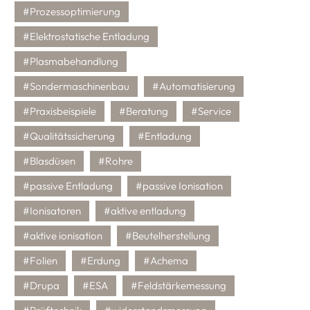
#Prozessoptimierung
#Elektrostatische Entladung
#Plasmabehandlung
#Sondermaschinenbau
#Automatisierung
#Praxisbeispiele
#Beratung
#Service
#Qualitätssicherung
#Entladung
#Blasdüsen
#Rohre
#passive Entladung
#passive Ionisation
#Ionisatoren
#aktive entladung
#aktive ionisation
#Beutelherstellung
#Folien
#Erdung
#Achema
#Drupa
#ESA
#Feldstärkemessung