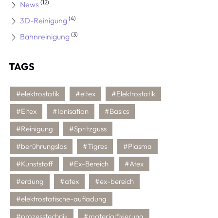
(12)
News
(4)
3D-Reinigung
(3)
Bahnreinigung
TAGS
#elektrostatik
#eltex
#Elektrostatik
#Eltex
#Ionisation
#Basics
#Reinigung
#Spritzguss
#berührungslos
#Tigres
#Plasma
#Kunststoff
#Ex-Bereich
#Atex
#erdung
#atex
#ex-bereich
#elektrostatische-aufladung
#prozesstechnik
#materialfixierung