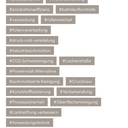
#produktionseffizienz
#bahnlaufkontrolle
#verpackung
#rollenwechsel
#folienverarbeitung
#druck-und-veredelung
#industrieautomation
#CO2-Schneereinigung
#Lackierstraße
#Powerwash Alternative
#automatisierte Reinigung
#CryoSnow
#Kunststofflackierung
#Vorbehandlung
#Prozesssicherheit
#Oberflächenreinigung
#Lackhaftung verbessern
#Anwendungstechnik