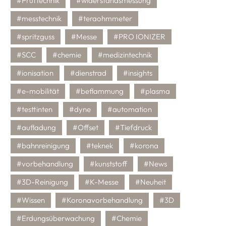
#Prüftechnik
#widerstandsmessung
#messtechnik
#teraohmmeter
#spritzguss
#Messe
#PRO IONIZER
#SCC
#chemie
#medizintechnik
#ionisation
#dienstrad
#insights
#e-mobilität
#beflammung
#plasma
#testtinten
#dyne
#automation
#aufladung
#Offset
#Tiefdruck
#bahnreinigung
#teknek
#korona
#vorbehandlung
#kunststoff
#News
#3D-Reinigung
#K-Messe
#Neuheit
#Wissen
#Koronavorbehandlung
#3D
#Erdungsüberwachung
#Chemie