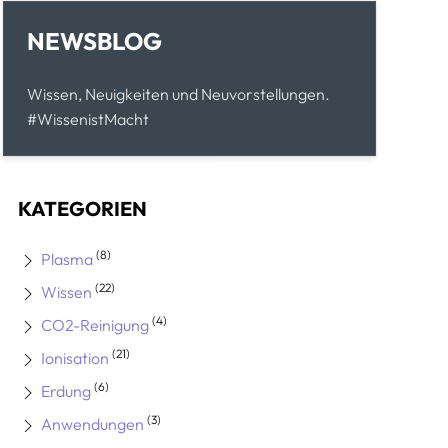
NEWSBLOG
Wissen, Neuigkeiten und Neuvorstellungen.
#WissenistMacht
KATEGORIEN
(8)
Plasma
(22)
Wissen
(4)
CO2-Reinigung
(21)
Ionisation
(6)
Erdung
(3)
Anwendungen