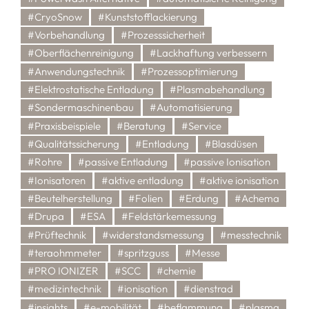
#CryoSnow
#Kunststofflackierung
#Vorbehandlung
#Prozesssicherheit
#Oberflächenreinigung
#Lackhaftung verbessern
#Anwendungstechnik
#Prozessoptimierung
#Elektrostatische Entladung
#Plasmabehandlung
#Sondermaschinenbau
#Automatisierung
#Praxisbeispiele
#Beratung
#Service
#Qualitätssicherung
#Entladung
#Blasdüsen
#Rohre
#passive Entladung
#passive Ionisation
#Ionisatoren
#aktive entladung
#aktive ionisation
#Beutelherstellung
#Folien
#Erdung
#Achema
#Drupa
#ESA
#Feldstärkemessung
#Prüftechnik
#widerstandsmessung
#messtechnik
#teraohmmeter
#spritzguss
#Messe
#PRO IONIZER
#SCC
#chemie
#medizintechnik
#ionisation
#dienstrad
#insights
#e-mobilität
#beflammung
#plasma