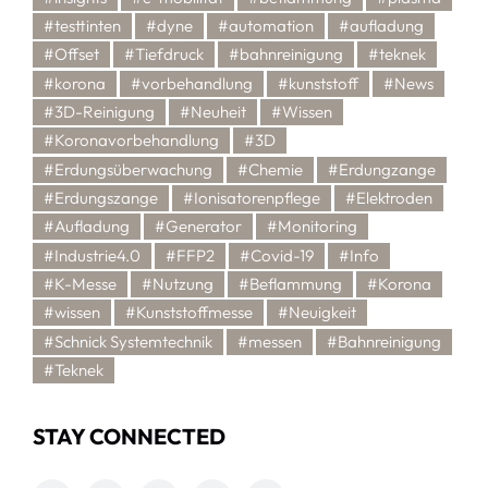
#testtinten
#dyne
#automation
#aufladung
#Offset
#Tiefdruck
#bahnreinigung
#teknek
#korona
#vorbehandlung
#kunststoff
#News
#3D-Reinigung
#Neuheit
#Wissen
#Koronavorbehandlung
#3D
#Erdungsüberwachung
#Chemie
#Erdungzange
#Erdungszange
#Ionisatorenpflege
#Elektroden
#Aufladung
#Generator
#Monitoring
#Industrie4.0
#FFP2
#Covid-19
#Info
#K-Messe
#Nutzung
#Beflammung
#Korona
#wissen
#Kunststoffmesse
#Neuigkeit
#Schnick Systemtechnik
#messen
#Bahnreinigung
#Teknek
STAY CONNECTED