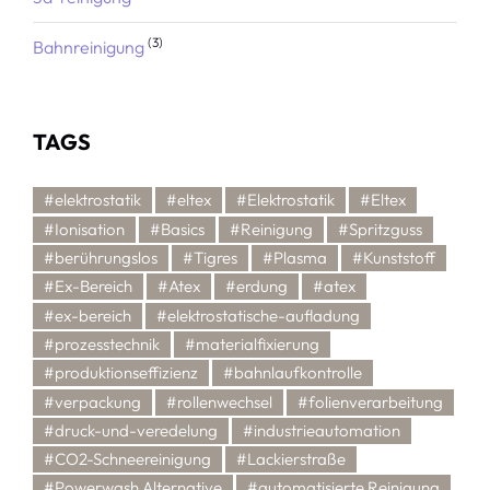
(3)
Bahnreinigung
TAGS
#elektrostatik
#eltex
#Elektrostatik
#Eltex
#Ionisation
#Basics
#Reinigung
#Spritzguss
#berührungslos
#Tigres
#Plasma
#Kunststoff
#Ex-Bereich
#Atex
#erdung
#atex
#ex-bereich
#elektrostatische-aufladung
#prozesstechnik
#materialfixierung
#produktionseffizienz
#bahnlaufkontrolle
#verpackung
#rollenwechsel
#folienverarbeitung
#druck-und-veredelung
#industrieautomation
#CO2-Schneereinigung
#Lackierstraße
#Powerwash Alternative
#automatisierte Reinigung