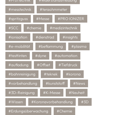
#Prüftechnik
#widerstandsmessung
#messtechnik
#teraohmmeter
#spritzguss
#Messe
#PRO IONIZER
#SCC
#chemie
#medizintechnik
#ionisation
#dienstrad
#insights
#e-mobilität
#beflammung
#plasma
#testtinten
#dyne
#automation
#aufladung
#Offset
#Tiefdruck
#bahnreinigung
#teknek
#korona
#vorbehandlung
#kunststoff
#News
#3D-Reinigung
#K-Messe
#Neuheit
#Wissen
#Koronavorbehandlung
#3D
#Erdungsüberwachung
#Chemie