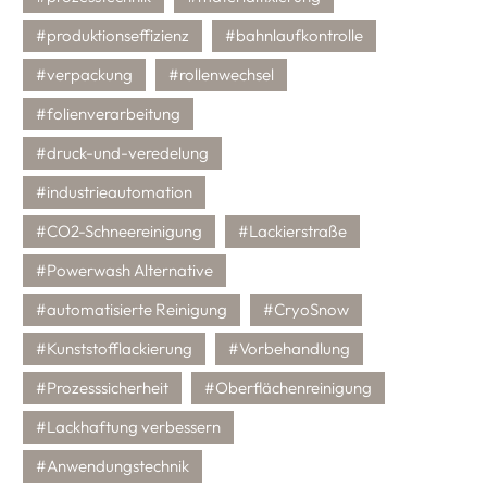
#produktionseffizienz
#bahnlaufkontrolle
#verpackung
#rollenwechsel
#folienverarbeitung
#druck-und-veredelung
#industrieautomation
#CO2-Schneereinigung
#Lackierstraße
#Powerwash Alternative
#automatisierte Reinigung
#CryoSnow
#Kunststofflackierung
#Vorbehandlung
#Prozesssicherheit
#Oberflächenreinigung
#Lackhaftung verbessern
#Anwendungstechnik