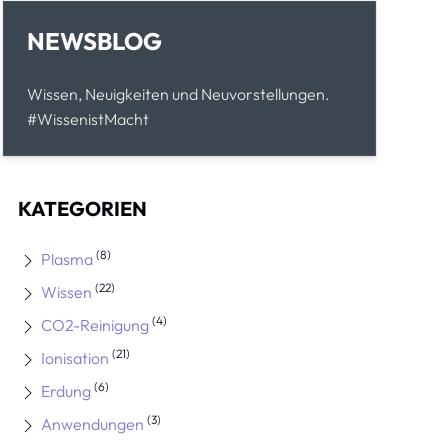
NEWSBLOG
Wissen, Neuigkeiten und Neuvorstellungen.
#WissenistMacht
KATEGORIEN
(8)
Plasma
(22)
Wissen
(4)
CO2-Reinigung
(21)
Ionisation
(6)
Erdung
(3)
Anwendungen