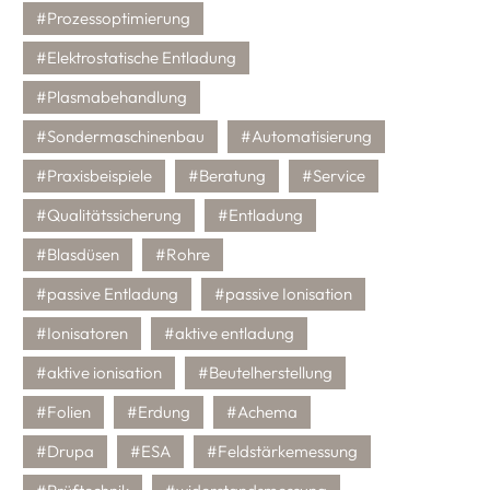
#Prozessoptimierung
#Elektrostatische Entladung
#Plasmabehandlung
#Sondermaschinenbau
#Automatisierung
#Praxisbeispiele
#Beratung
#Service
#Qualitätssicherung
#Entladung
#Blasdüsen
#Rohre
#passive Entladung
#passive Ionisation
#Ionisatoren
#aktive entladung
#aktive ionisation
#Beutelherstellung
#Folien
#Erdung
#Achema
#Drupa
#ESA
#Feldstärkemessung