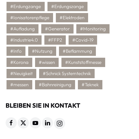
#Erdungzange
#Erdungszange
#Ionisatorenpflege
#Elektroden
#Aufladung
#Generator
#Monitoring
#Industrie4.0
#FFP2
#Covid-19
#Info
#Nutzung
#Beflammung
#Korona
#wissen
#Kunststoffmesse
#Neuigkeit
#Schnick Systemtechnik
#messen
#Bahnreinigung
#Teknek
BLEIBEN SIE IN KONTAKT