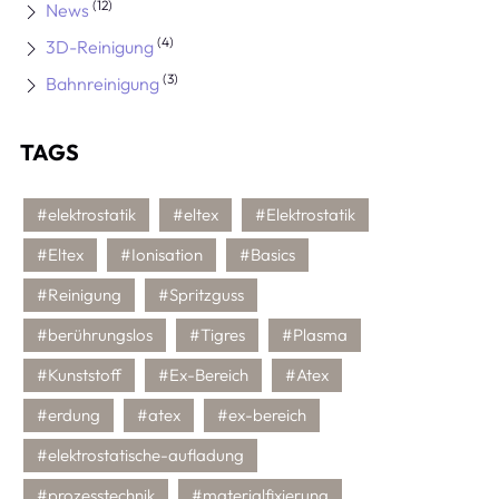
(12)
News
(4)
3D-Reinigung
(3)
Bahnreinigung
TAGS
#elektrostatik
#eltex
#Elektrostatik
#Eltex
#Ionisation
#Basics
#Reinigung
#Spritzguss
#berührungslos
#Tigres
#Plasma
#Kunststoff
#Ex-Bereich
#Atex
#erdung
#atex
#ex-bereich
#elektrostatische-aufladung
#prozesstechnik
#materialfixierung