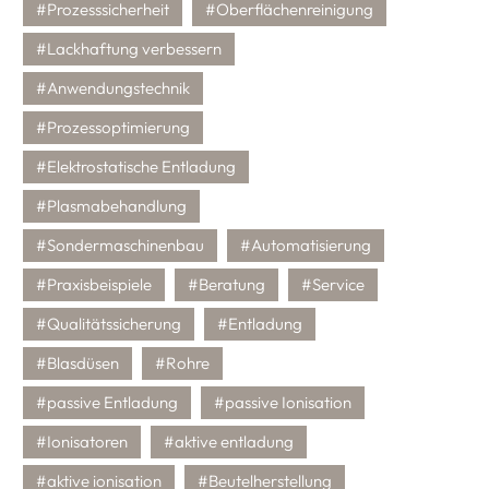
#Prozesssicherheit
#Oberflächenreinigung
#Lackhaftung verbessern
#Anwendungstechnik
#Prozessoptimierung
#Elektrostatische Entladung
#Plasmabehandlung
#Sondermaschinenbau
#Automatisierung
#Praxisbeispiele
#Beratung
#Service
#Qualitätssicherung
#Entladung
#Blasdüsen
#Rohre
#passive Entladung
#passive Ionisation
#Ionisatoren
#aktive entladung
#aktive ionisation
#Beutelherstellung