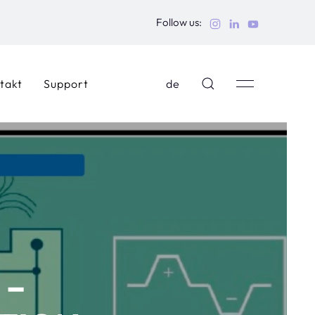
Follow us:
takt
Support
de
 –