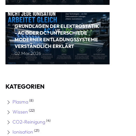
GRUNDLAGEN DER ELEKTROSTATIK
- AC ODER DC? UNTERSCHIEDE
MODERNER ENTLADUNGSSYSTEME
VERSTÄNDLICH ERKLÄRT
02.Mar.2026
KATEGORIEN
(8)
Plasma
(22)
Wissen
(4)
CO2-Reinigung
(21)
Ionisation