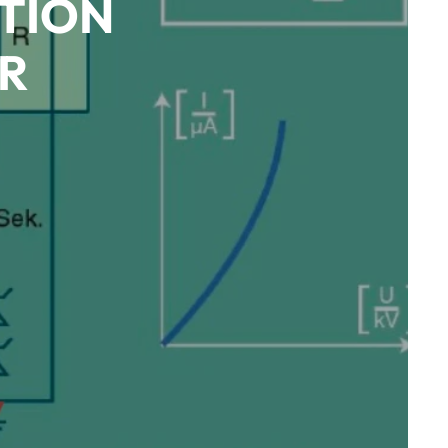
ATION
R