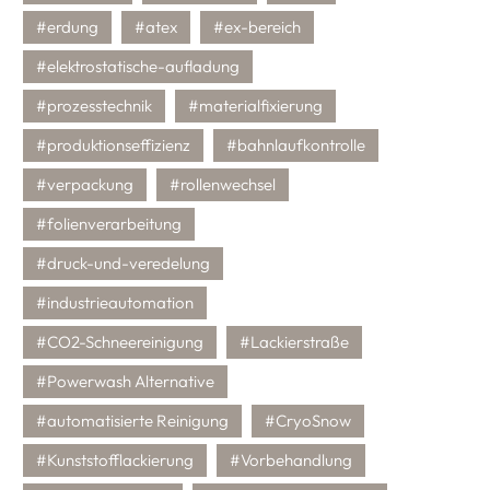
#erdung
#atex
#ex-bereich
#elektrostatische-aufladung
#prozesstechnik
#materialfixierung
#produktionseffizienz
#bahnlaufkontrolle
#verpackung
#rollenwechsel
#folienverarbeitung
#druck-und-veredelung
#industrieautomation
#CO2-Schneereinigung
#Lackierstraße
#Powerwash Alternative
#automatisierte Reinigung
#CryoSnow
#Kunststofflackierung
#Vorbehandlung