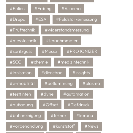
#Folien
#Erdung
#Achema
#Drupa
#ESA
#Feldstärkemessung
#Prüftechnik
#widerstandsmessung
#messtechnik
#teraohmmeter
#spritzguss
#Messe
#PRO IONIZER
#SCC
#chemie
#medizintechnik
#ionisation
#dienstrad
#insights
#e-mobilität
#beflammung
#plasma
#testtinten
#dyne
#automation
#aufladung
#Offset
#Tiefdruck
#bahnreinigung
#teknek
#korona
#vorbehandlung
#kunststoff
#News