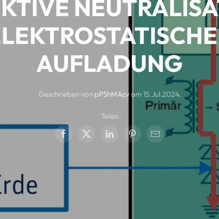
KTIVE NEUTRALIS
ELEKTROSTATISCHE
AUFLADUNG
Geschrieben von
pPShMAcv
am
15.Jul.2024
.
Teilen