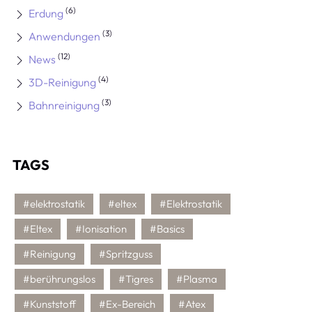
(6)
Erdung
(3)
Anwendungen
(12)
News
(4)
3D-Reinigung
(3)
Bahnreinigung
TAGS
#elektrostatik
#eltex
#Elektrostatik
#Eltex
#Ionisation
#Basics
#Reinigung
#Spritzguss
#berührungslos
#Tigres
#Plasma
#Kunststoff
#Ex-Bereich
#Atex