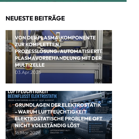
NEUESTE BEITRÄGE
VON DER PLASMA-KOMPONENTE
ZUR KOMPLETTEN
PROZESSLÖSUNG: AUTOMATISIERTE
PLASMAVORBEHANDLUNG MIT DER
MULTIZELLE
03.Apr.2026
GRUNDLAGEN DER ELEKTROSTATIK
- WARUM LUFTFEUCHTIGKEIT
ELEKTROSTATISCHE PROBLEME OFT
NICHT VOLLSTÄNDIG LÖST
16.Mar.2026