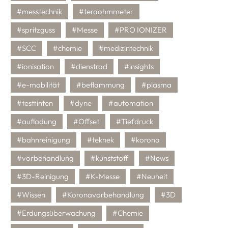
#messtechnik
#teraohmmeter
#spritzguss
#Messe
#PRO IONIZER
#SCC
#chemie
#medizintechnik
#ionisation
#dienstrad
#insights
#e-mobilität
#beflammung
#plasma
#testtinten
#dyne
#automation
#aufladung
#Offset
#Tiefdruck
#bahnreinigung
#teknek
#korona
#vorbehandlung
#kunststoff
#News
#3D-Reinigung
#K-Messe
#Neuheit
#Wissen
#Koronavorbehandlung
#3D
#Erdungsüberwachung
#Chemie