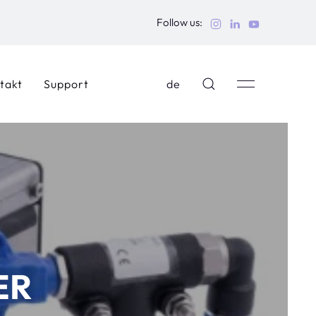
Follow us:
takt
Support
de
ER