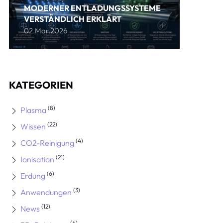
MODERNER ENTLADUNGSSYSTEME
VERSTÄNDLICH ERKLÄRT
02.Mar.2026
KATEGORIEN
(8)
Plasma
(22)
Wissen
(4)
CO2-Reinigung
(21)
Ionisation
(6)
Erdung
(3)
Anwendungen
(12)
News
(4)