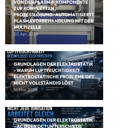
VON DER PLASMA-KOMPONENTE
ZUR KOMPLETTEN
PROZESSLÖSUNG: AUTOMATISIERTE
PLASMAVORBEHANDLUNG MIT DER
MULTIZELLE
03.Apr.2026
GRUNDLAGEN DER ELEKTROSTATIK
- WARUM LUFTFEUCHTIGKEIT
ELEKTROSTATISCHE PROBLEME OFT
NICHT VOLLSTÄNDIG LÖST
16.Mar.2026
GRUNDLAGEN DER ELEKTROSTATIK
- AC ODER DC? UNTERSCHIEDE