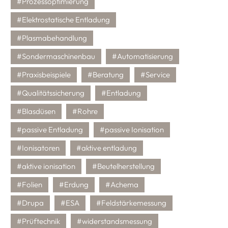
#Prozessoptimierung
#Elektrostatische Entladung
#Plasmabehandlung
#Sondermaschinenbau
#Automatisierung
#Praxisbeispiele
#Beratung
#Service
#Qualitätssicherung
#Entladung
#Blasdüsen
#Rohre
#passive Entladung
#passive Ionisation
#Ionisatoren
#aktive entladung
#aktive ionisation
#Beutelherstellung
#Folien
#Erdung
#Achema
#Drupa
#ESA
#Feldstärkemessung
#Prüftechnik
#widerstandsmessung