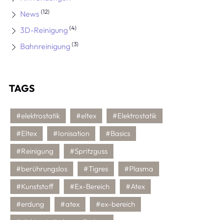
(12)
News
(4)
3D-Reinigung
(3)
Bahnreinigung
TAGS
#elektrostatik
#eltex
#Elektrostatik
#Eltex
#Ionisation
#Basics
#Reinigung
#Spritzguss
#berührungslos
#Tigres
#Plasma
#Kunststoff
#Ex-Bereich
#Atex
#erdung
#atex
#ex-bereich