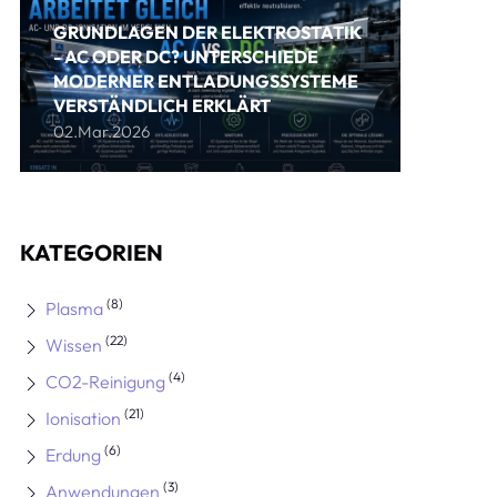
GRUNDLAGEN DER ELEKTROSTATIK
- AC ODER DC? UNTERSCHIEDE
MODERNER ENTLADUNGSSYSTEME
VERSTÄNDLICH ERKLÄRT
02.Mar.2026
KATEGORIEN
(8)
Plasma
(22)
Wissen
(4)
CO2-Reinigung
(21)
Ionisation
(6)
Erdung
(3)
Anwendungen