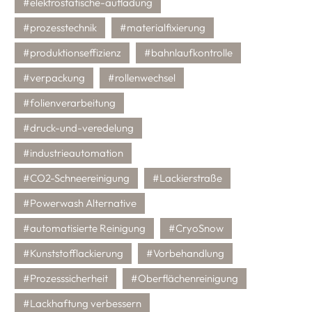
#elektrostatische-aufladung
#prozesstechnik
#materialfixierung
#produktionseffizienz
#bahnlaufkontrolle
#verpackung
#rollenwechsel
#folienverarbeitung
#druck-und-veredelung
#industrieautomation
#CO2-Schneereinigung
#Lackierstraße
#Powerwash Alternative
#automatisierte Reinigung
#CryoSnow
#Kunststofflackierung
#Vorbehandlung
#Prozesssicherheit
#Oberflächenreinigung
#Lackhaftung verbessern