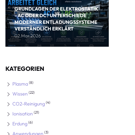
GRUNDLAGEN DER ELEKTROSTATIK
- AC ODER DC? UNTERSCHIEDE
MODERNER ENTLADUNGSSYSTEME
VERSTÄNDLICH ERKLÄRT
02.Mar.2026
KATEGORIEN
(8)
Plasma
(22)
Wissen
(4)
CO2-Reinigung
(21)
Ionisation
(6)
Erdung
(3)
Anwendungen