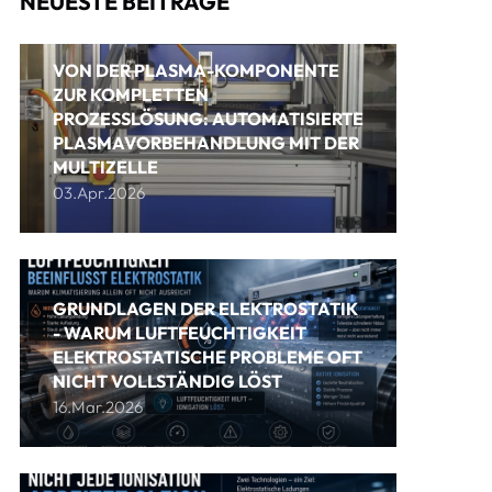
NEUESTE BEITRÄGE
VON DER PLASMA-KOMPONENTE
ZUR KOMPLETTEN
PROZESSLÖSUNG: AUTOMATISIERTE
PLASMAVORBEHANDLUNG MIT DER
MULTIZELLE
03.Apr.2026
GRUNDLAGEN DER ELEKTROSTATIK
- WARUM LUFTFEUCHTIGKEIT
ELEKTROSTATISCHE PROBLEME OFT
NICHT VOLLSTÄNDIG LÖST
16.Mar.2026