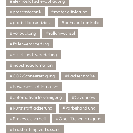
#elektrostatische-aufladung
#prozesstechnik
#materialfixierung
#produktionseffizienz
#bahnlaufkontrolle
#verpackung
#rollenwechsel
#folienverarbeitung
#druck-und-veredelung
Plasma
Pl
#industrieautomation
#CO2-Schneereinigung
#Lackierstraße
#Powerwash Alternative
#automatisierte Reinigung
#CryoSnow
#Kunststofflackierung
#Vorbehandlung
#Prozesssicherheit
#Oberflächenreinigung
#Lackhaftung verbessern