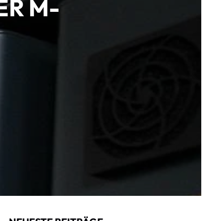
ER M-