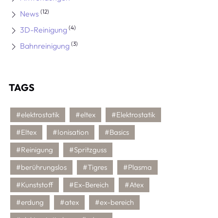
(12)
News
(4)
3D-Reinigung
(3)
Bahnreinigung
TAGS
#elektrostatik
#eltex
#Elektrostatik
#Eltex
#Ionisation
#Basics
#Reinigung
#Spritzguss
#berührungslos
#Tigres
#Plasma
#Kunststoff
#Ex-Bereich
#Atex
#erdung
#atex
#ex-bereich