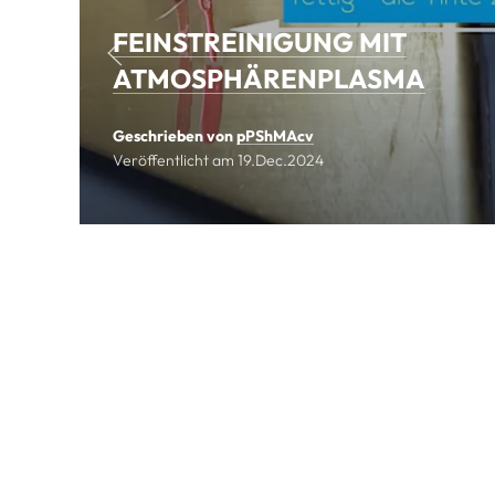
FEINSTREINIGUNG MIT
ATMOSPHÄRENPLASMA
Geschrieben von
pPShMAcv
Veröffentlicht am
19.Dec.2024