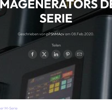
MAGENERATORS D
SERIE
Geschrieben von
pPShMAcv
am
08.Feb.2020
.
Teilen
der M-Serie