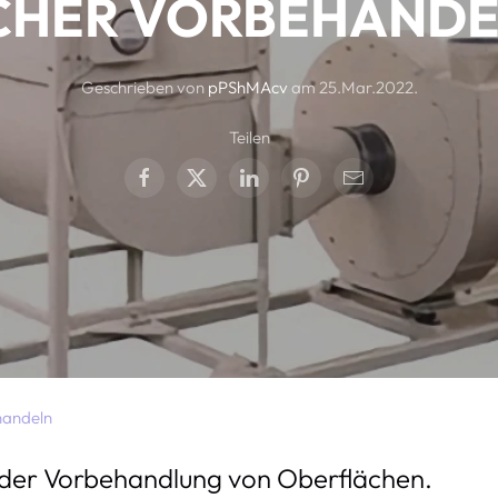
CHER VORBEHAND
Geschrieben von
pPShMAcv
am
25.Mar.2022
.
Teilen
handeln
i der Vorbehandlung von Oberflächen.