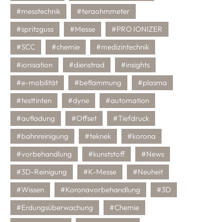
#messtechnik
#teraohmmeter
#spritzguss
#Messe
#PRO IONIZER
#SCC
#chemie
#medizintechnik
#ionisation
#dienstrad
#insights
#e-mobilität
#beflammung
#plasma
#testtinten
#dyne
#automation
#aufladung
#Offset
#Tiefdruck
#bahnreinigung
#teknek
#korona
#vorbehandlung
#kunststoff
#News
#3D-Reinigung
#K-Messe
#Neuheit
#Wissen
#Koronavorbehandlung
#3D
#Erdungsüberwachung
#Chemie