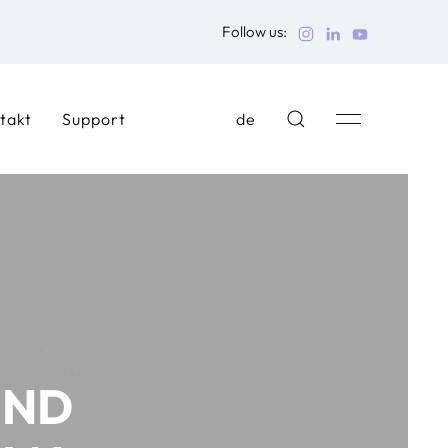
Follow us:
takt
Support
de
UND