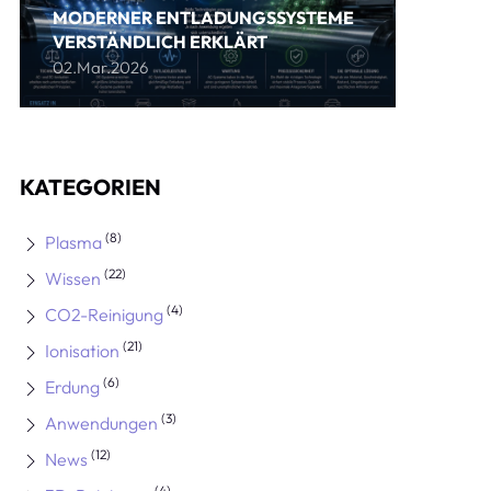
MODERNER ENTLADUNGSSYSTEME
VERSTÄNDLICH ERKLÄRT
02.Mar.2026
KATEGORIEN
(8)
Plasma
(22)
Wissen
(4)
CO2-Reinigung
(21)
Ionisation
(6)
Erdung
(3)
Anwendungen
(12)
News
(4)