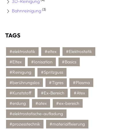
3D-Reinigung
(3)
Bahnreinigung
TAGS
#elektrostatik
#eltex
#Elektrostatik
#Eltex
#Ionisation
#Basics
#Reinigung
#Spritzguss
#berührungslos
#Tigres
#Plasma
#Kunststoff
#Ex-Bereich
#Atex
#erdung
#atex
#ex-bereich
#elektrostatische-aufladung
#prozesstechnik
#materialfixierung